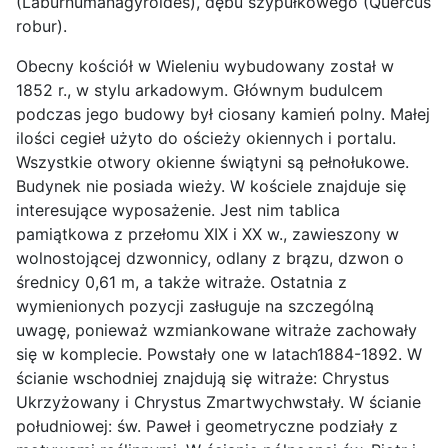
(Laburnumanagyroides), dębu szypułkowego (Quercus
robur).
Obecny kościół w Wieleniu wybudowany został w
1852 r., w stylu arkadowym. Głównym budulcem
podczas jego budowy był ciosany kamień polny. Małej
ilości cegieł użyto do ościeży okiennych i portalu.
Wszystkie otwory okienne świątyni są pełnołukowe.
Budynek nie posiada wieży. W kościele znajduje się
interesujące wyposażenie. Jest nim tablica
pamiątkowa z przełomu XIX i XX w., zawieszony w
wolnostojącej dzwonnicy, odlany z brązu, dzwon o
średnicy 0,61 m, a także witraże. Ostatnia z
wymienionych pozycji zasługuje na szczególną
uwagę, ponieważ wzmiankowane witraże zachowały
się w komplecie. Powstały one w latach1884-1892. W
ścianie wschodniej znajdują się witraże: Chrystus
Ukrzyżowany i Chrystus Zmartwychwstały. W ścianie
południowej: św. Paweł i geometryczne podziały z