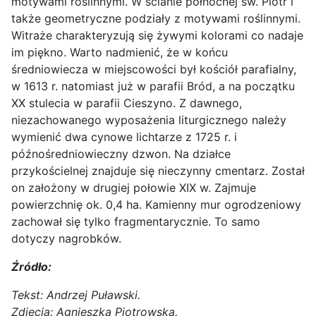
motywami roślinnymi. W ścianie północnej św. Piotr i
także geometryczne podziały z motywami roślinnymi.
Witraże charakteryzują się żywymi kolorami co nadaje
im piękno. Warto nadmienić, że w końcu
średniowiecza w miejscowości był kościół parafialny,
w 1613 r. natomiast już w parafii Bród, a na początku
XX stulecia w parafii Cieszyno. Z dawnego,
niezachowanego wyposażenia liturgicznego należy
wymienić dwa cynowe lichtarze z 1725 r. i
późnośredniowieczny dzwon. Na działce
przykościelnej znajduje się nieczynny cmentarz. Został
on założony w drugiej połowie XIX w. Zajmuje
powierzchnię ok. 0,4 ha. Kamienny mur ogrodzeniowy
zachował się tylko fragmentarycznie. To samo
dotyczy nagrobków.
Źródło:
Tekst: Andrzej Puławski.
Zdjęcia: Agnieszka Piotrowska.