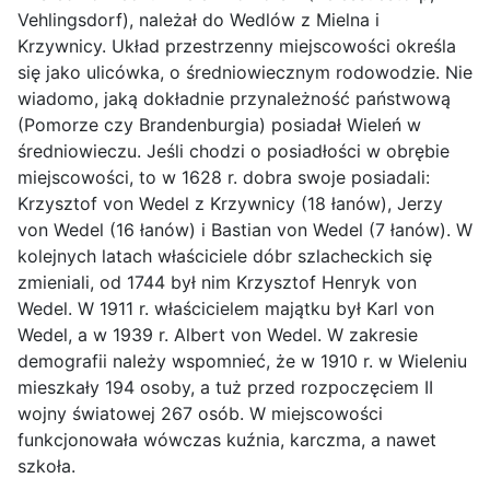
Vehlingsdorf), należał do Wedlów z Mielna i
Krzywnicy. Układ przestrzenny miejscowości określa
się jako ulicówka, o średniowiecznym rodowodzie. Nie
wiadomo, jaką dokładnie przynależność państwową
(Pomorze czy Brandenburgia) posiadał Wieleń w
średniowieczu. Jeśli chodzi o posiadłości w obrębie
miejscowości, to w 1628 r. dobra swoje posiadali:
Krzysztof von Wedel z Krzywnicy (18 łanów), Jerzy
von Wedel (16 łanów) i Bastian von Wedel (7 łanów). W
kolejnych latach właściciele dóbr szlacheckich się
zmieniali, od 1744 był nim Krzysztof Henryk von
Wedel. W 1911 r. właścicielem majątku był Karl von
Wedel, a w 1939 r. Albert von Wedel. W zakresie
demografii należy wspomnieć, że w 1910 r. w Wieleniu
mieszkały 194 osoby, a tuż przed rozpoczęciem II
wojny światowej 267 osób. W miejscowości
funkcjonowała wówczas kuźnia, karczma, a nawet
szkoła.