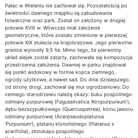
Pałac w Wieleniu nie zachował się. Pozostałością po
świetności dawnego majątku są zabudowania
folwarczne oraz park. Został on założony w drugiej
połowie XVIII w. Wówczas miał założenie
geometryczne, które zostało zmienione w pierwszej
połowie XIX stulecia na krajobrazowe. Jego pierwotne
granice wynosiły 9,5 ha. Mimo tego, że pierwotny
układ alejek został zatarty, zachowała się kompozycja
przestrzenna założenia. Dawniej w parku znajdował
się punkt widokowy w formie kopca ziemnego,
ogrody użytkowe, a nawet sad. Do dnia dzisiejszego,
od strony drogi, zachował się mur ogrodzeniowy. Do
cennego starodrzewu należą okazy: buku pospolitego
odmiany purpurowej (Fagussilvatica ‘Atropurpureum’),
dębu bezszypułkowego (Quercuspetrea), klonu jaworu
odmiany purpurowej (Acerpseudoplatunus
‘Purpureum’), platanu klonolistnego (Platanus x
acerifolia), złotokapu pospolitego