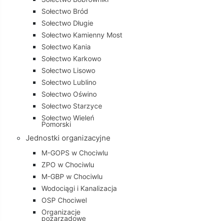
Sołectwo Bród
Sołectwo Długie
Sołectwo Kamienny Most
Sołectwo Kania
Sołectwo Karkowo
Sołectwo Lisowo
Sołectwo Lublino
Sołectwo Oświno
Sołectwo Starzyce
Sołectwo Wieleń
Pomorski
Jednostki organizacyjne
M-GOPS w Chociwlu
ZPO w Chociwlu
M-GBP w Chociwlu
Wodociągi i Kanalizacja
OSP Chociwel
Organizacje
pozarządowe