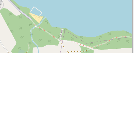
Leaflet
| ©
OpenStreetMap