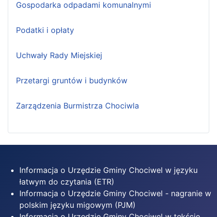
Gospodarka odpadami komunalnymi
Podatki i opłaty
Uchwały Rady Miejskiej
Przetargi gruntów i budynków
Zarządzenia Burmistrza Chociwla
Informacja o Urzędzie Gminy Chociwel w języku
łatwym do czytania (ETR)
Informacja o Urzędzie Gminy Chociwel - nagranie w
polskim języku migowym (PJM)
Informacja o Urzędzie Gminy Chociwel w tekście