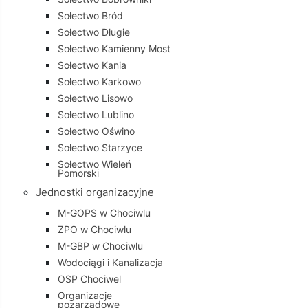
Sołectwo Bród
Sołectwo Długie
Sołectwo Kamienny Most
Sołectwo Kania
Sołectwo Karkowo
Sołectwo Lisowo
Sołectwo Lublino
Sołectwo Oświno
Sołectwo Starzyce
Sołectwo Wieleń
Pomorski
Jednostki organizacyjne
M-GOPS w Chociwlu
ZPO w Chociwlu
M-GBP w Chociwlu
Wodociągi i Kanalizacja
OSP Chociwel
Organizacje
pozarządowe