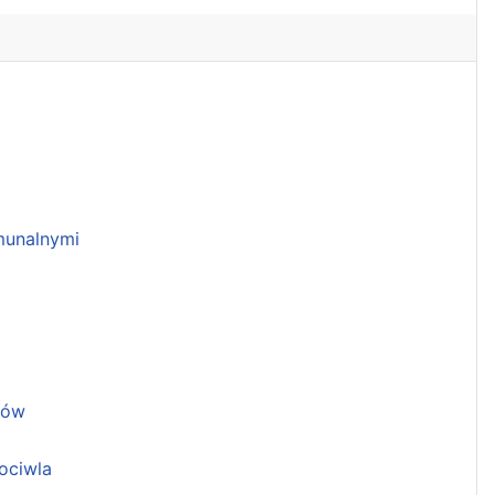
unalnymi
ków
ociwla