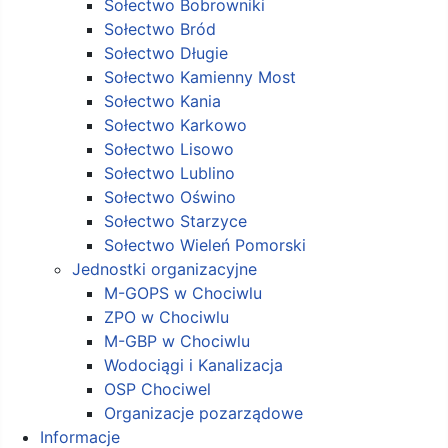
Sołectwo Bobrowniki
Sołectwo Bród
Sołectwo Długie
Sołectwo Kamienny Most
Sołectwo Kania
Sołectwo Karkowo
Sołectwo Lisowo
Sołectwo Lublino
Sołectwo Oświno
Sołectwo Starzyce
Sołectwo Wieleń Pomorski
Jednostki organizacyjne
M-GOPS w Chociwlu
ZPO w Chociwlu
M-GBP w Chociwlu
Wodociągi i Kanalizacja
OSP Chociwel
Organizacje pozarządowe
Informacje