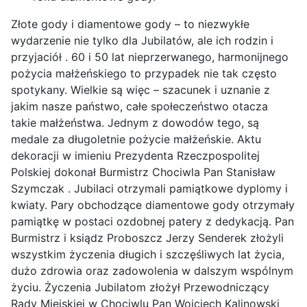
Złote gody i diamentowe gody – to niezwykłe
wydarzenie nie tylko dla Jubilatów, ale ich rodzin i
przyjaciół . 60 i 50 lat nieprzerwanego, harmonijnego
pożycia małżeńskiego to przypadek nie tak często
spotykany. Wielkie są więc – szacunek i uznanie z
jakim nasze państwo, całe społeczeństwo otacza
takie małżeństwa. Jednym z dowodów tego, są
medale za długoletnie pożycie małżeńskie. Aktu
dekoracji w imieniu Prezydenta Rzeczpospolitej
Polskiej dokonał Burmistrz Chociwla Pan Stanisław
Szymczak . Jubilaci otrzymali pamiątkowe dyplomy i
kwiaty. Pary obchodzące diamentowe gody otrzymały
pamiątkę w postaci ozdobnej patery z dedykacją. Pan
Burmistrz i ksiądz Proboszcz Jerzy Senderek złożyli
wszystkim życzenia długich i szczęśliwych lat życia,
dużo zdrowia oraz zadowolenia w dalszym wspólnym
życiu. Życzenia Jubilatom złożył Przewodniczący
Rady Miejskiej w Chociwlu Pan Wojciech Kalinowski