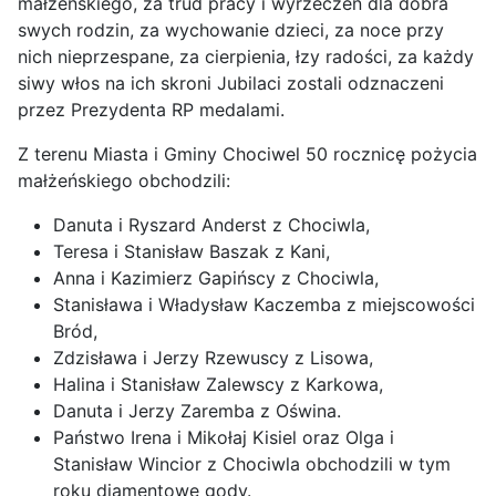
małżeńskiego, za trud pracy i wyrzeczeń dla dobra
swych rodzin, za wychowanie dzieci, za noce przy
nich nieprzespane, za cierpienia, łzy radości, za każdy
siwy włos na ich skroni Jubilaci zostali odznaczeni
przez Prezydenta RP medalami.
Z terenu Miasta i Gminy Chociwel 50 rocznicę pożycia
małżeńskiego obchodzili:
Danuta i Ryszard Anderst z Chociwla,
Teresa i Stanisław Baszak z Kani,
Anna i Kazimierz Gapińscy z Chociwla,
Stanisława i Władysław Kaczemba z miejscowości
Bród,
Zdzisława i Jerzy Rzewuscy z Lisowa,
Halina i Stanisław Zalewscy z Karkowa,
Danuta i Jerzy Zaremba z Oświna.
Państwo Irena i Mikołaj Kisiel oraz Olga i
Stanisław Wincior z Chociwla obchodzili w tym
roku diamentowe gody.