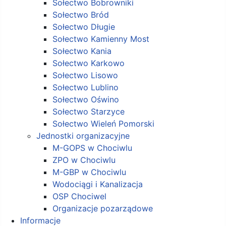
Sołectwo Bobrowniki
Sołectwo Bród
Sołectwo Długie
Sołectwo Kamienny Most
Sołectwo Kania
Sołectwo Karkowo
Sołectwo Lisowo
Sołectwo Lublino
Sołectwo Oświno
Sołectwo Starzyce
Sołectwo Wieleń Pomorski
Jednostki organizacyjne
M-GOPS w Chociwlu
ZPO w Chociwlu
M-GBP w Chociwlu
Wodociągi i Kanalizacja
OSP Chociwel
Organizacje pozarządowe
Informacje