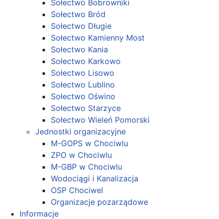
Sołectwo Bobrowniki
Sołectwo Bród
Sołectwo Długie
Sołectwo Kamienny Most
Sołectwo Kania
Sołectwo Karkowo
Sołectwo Lisowo
Sołectwo Lublino
Sołectwo Oświno
Sołectwo Starzyce
Sołectwo Wieleń Pomorski
Jednostki organizacyjne
M-GOPS w Chociwlu
ZPO w Chociwlu
M-GBP w Chociwlu
Wodociągi i Kanalizacja
OSP Chociwel
Organizacje pozarządowe
Informacje