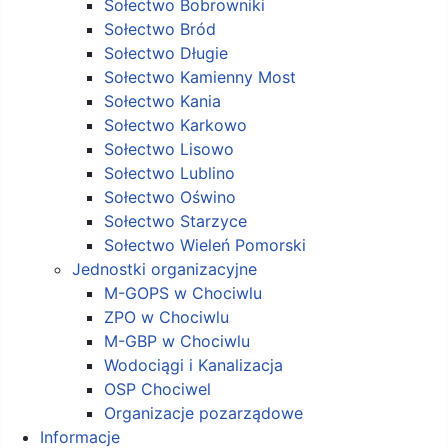
Sołectwo Bobrowniki
Sołectwo Bród
Sołectwo Długie
Sołectwo Kamienny Most
Sołectwo Kania
Sołectwo Karkowo
Sołectwo Lisowo
Sołectwo Lublino
Sołectwo Oświno
Sołectwo Starzyce
Sołectwo Wieleń Pomorski
Jednostki organizacyjne
M-GOPS w Chociwlu
ZPO w Chociwlu
M-GBP w Chociwlu
Wodociągi i Kanalizacja
OSP Chociwel
Organizacje pozarządowe
Informacje