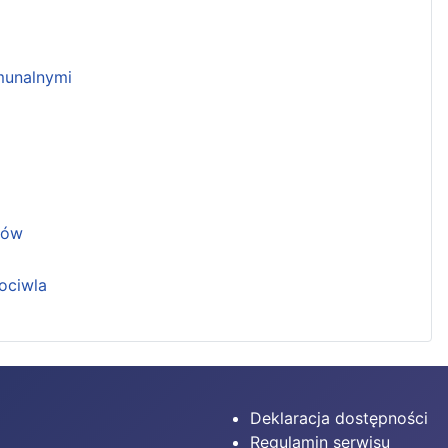
unalnymi
ków
ociwla
Deklaracja dostępności
Regulamin serwisu