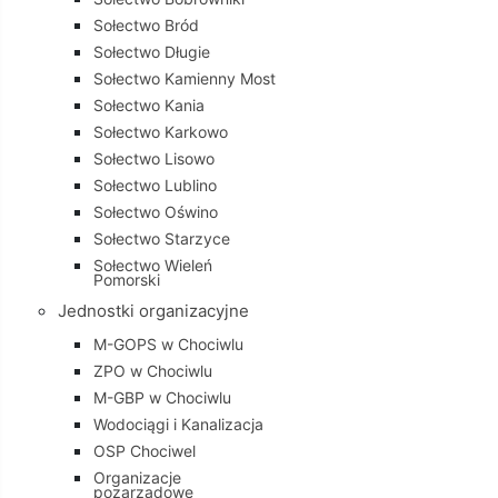
Sołectwo Bród
Sołectwo Długie
Sołectwo Kamienny Most
Sołectwo Kania
Sołectwo Karkowo
Sołectwo Lisowo
Sołectwo Lublino
Sołectwo Oświno
Sołectwo Starzyce
Sołectwo Wieleń
Pomorski
Jednostki organizacyjne
M-GOPS w Chociwlu
ZPO w Chociwlu
M-GBP w Chociwlu
Wodociągi i Kanalizacja
OSP Chociwel
Organizacje
pozarządowe