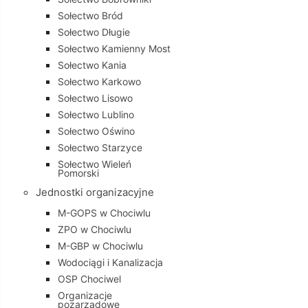
Sołectwo Bród
Sołectwo Długie
Sołectwo Kamienny Most
Sołectwo Kania
Sołectwo Karkowo
Sołectwo Lisowo
Sołectwo Lublino
Sołectwo Oświno
Sołectwo Starzyce
Sołectwo Wieleń
Pomorski
Jednostki organizacyjne
M-GOPS w Chociwlu
ZPO w Chociwlu
M-GBP w Chociwlu
Wodociągi i Kanalizacja
OSP Chociwel
Organizacje
pozarządowe