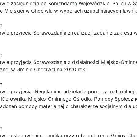
awie zasięgnięcia od Komendanta Wojewódzkiej Policji w S
e Miejskiej w Chociwlu w wyborach uzupełniających ławn
h
awie przyjęcia Sprawozdania z realizacji zadań z zakresu 
h
rawie przyjęcia Sprawozdania z działalności Miejsko-Gmi
znej w Gminie Chociwel na 2020 rok.
h
awie przyjęcia "Regulaminu udzielania pomocy materialnej
nia Kierownika Miejsko-Gminnego Ośrodka Pomocy Społecz
iadczeń pomocy materialnej o charakterze socjalnym dla u
h
rawie ustanowienia pomnika przyrody na terenie Gminy Cho