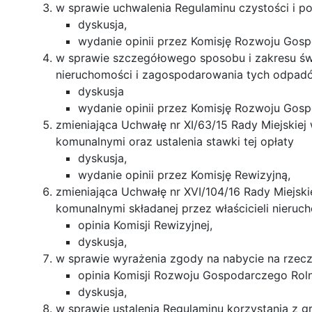
w sprawie uchwalenia Regulaminu czystości i p
dyskusja,
wydanie opinii przez Komisję Rozwoju Gosp
w sprawie szczegółowego sposobu i zakresu świ
nieruchomości i zagospodarowania tych odpadó
dyskusja
wydanie opinii przez Komisję Rozwoju Gosp
zmieniająca Uchwałę nr XI/63/15 Rady Miejskie
komunalnymi oraz ustalenia stawki tej opłaty
dyskusja,
wydanie opinii przez Komisję Rewizyjną,
zmieniająca Uchwałę nr XVI/104/16 Rady Miejski
komunalnymi składanej przez właścicieli nieruc
opinia Komisji Rewizyjnej,
dyskusja,
w sprawie wyrażenia zgody na nabycie na rzec
opinia Komisji Rozwoju Gospodarczego Roln
dyskusja,
w sprawie ustalenia Regulaminu korzystania z g