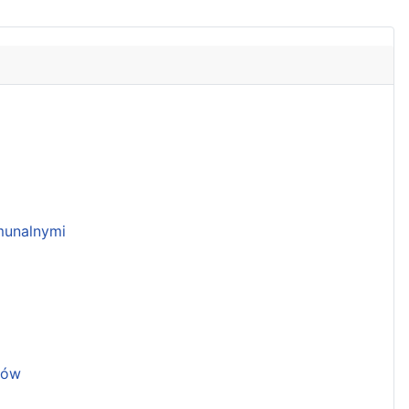
unalnymi
ków