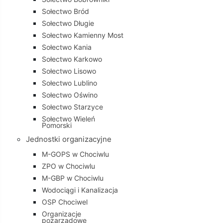
Sołectwo Bród
Sołectwo Długie
Sołectwo Kamienny Most
Sołectwo Kania
Sołectwo Karkowo
Sołectwo Lisowo
Sołectwo Lublino
Sołectwo Oświno
Sołectwo Starzyce
Sołectwo Wieleń
Pomorski
Jednostki organizacyjne
M-GOPS w Chociwlu
ZPO w Chociwlu
M-GBP w Chociwlu
Wodociągi i Kanalizacja
OSP Chociwel
Organizacje
pozarządowe