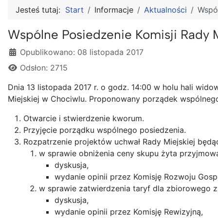
Jesteś tutaj:
Start
Informacje
Aktualności
Wspól
Wspólne Posiedzenie Komisji Rady M
Szczegóły
Opublikowano: 08 listopada 2017
Odsłon: 2715
Dnia 13 listopada 2017 r. o godz. 14:00 w holu hali wi
Miejskiej w Chociwlu. Proponowany porządek wspólnego
Otwarcie i stwierdzenie kworum.
Przyjęcie porządku wspólnego posiedzenia.
Rozpatrzenie projektów uchwał Rady Miejskiej będąc
w sprawie obniżenia ceny skupu żyta przyjmow
dyskusja,
wydanie opinii przez Komisję Rozwoju Gosp
w sprawie zatwierdzenia taryf dla zbiorowego
dyskusja,
wydanie opinii przez Komisję Rewizyjną,