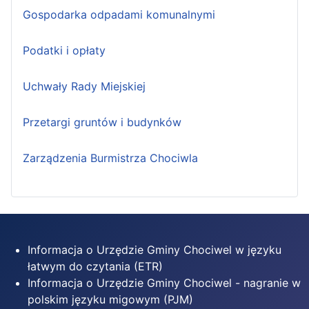
Gospodarka odpadami komunalnymi
Podatki i opłaty
Uchwały Rady Miejskiej
Przetargi gruntów i budynków
Zarządzenia Burmistrza Chociwla
Informacja o Urzędzie Gminy Chociwel w języku
łatwym do czytania (ETR)
Informacja o Urzędzie Gminy Chociwel - nagranie w
polskim języku migowym (PJM)