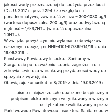
jakości wody przeznaczonej do spożycia przez ludzi
(Dz. U. 2017 r., poz. 2294 ) ze względu na
ponadnormatywną zawartość żelaza – 300-1030 µg/l
(wartość dopuszczalna 200 µg/l) oraz podwyższoną
mętność – 1,6-6,7NTU (wartość dopuszczalna
1,0NTU).
W związku powyższym nie wykonano obowiązków
nałożonych decyzją nr NHK-4101-97/369/14/19 z dnia
19.06.2019 r.
Państwowy Powiatowy Inspektor Sanitarny w
Stargardzie po rozważeniu stopnia zagrożenia dla
zdrowia stwierdza warunkową przydatności wody do
spożycia z w/w ujęcia.
Obowiązuje komunikat nr 8/2019 z dnia 19.06.2019 r.
pismo niniejsze zostało opatrzone bezpiecznym
podpisem elektronicznym weryfikowanym ważnym
certyfikatem kwalifikowanym przez
Państwowego Powiatowego Inspektora Sanitarnego w