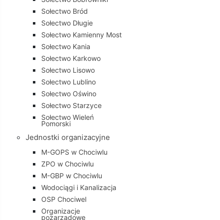
Sołectwo Bród
Sołectwo Długie
Sołectwo Kamienny Most
Sołectwo Kania
Sołectwo Karkowo
Sołectwo Lisowo
Sołectwo Lublino
Sołectwo Oświno
Sołectwo Starzyce
Sołectwo Wieleń
Pomorski
Jednostki organizacyjne
M-GOPS w Chociwlu
ZPO w Chociwlu
M-GBP w Chociwlu
Wodociągi i Kanalizacja
OSP Chociwel
Organizacje
pozarządowe