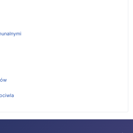
unalnymi
ków
ociwla