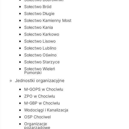
Sołectwo Bród
Sołectwo Długie
Sołectwo Kamienny Most
Sołectwo Kania
Sołectwo Karkowo
Sołectwo Lisowo
Sołectwo Lublino
Sołectwo Oświno
Sołectwo Starzyce
Sołectwo Wieleń
Pomorski
Jednostki organizacyjne
M-GOPS w Chociwlu
ZPO w Chociwlu
M-GBP w Chociwlu
Wodociągi i Kanalizacja
OSP Chociwel
Organizacje
pozarządowe