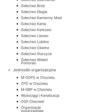
Sołectwo Bród
Sołectwo Długie
Sołectwo Kamienny Most
Sołectwo Kania
Sołectwo Karkowo
Sołectwo Lisowo
Sołectwo Lublino
Sołectwo Oświno
Sołectwo Starzyce
Sołectwo Wieleń
Pomorski
Jednostki organizacyjne
M-GOPS w Chociwlu
ZPO w Chociwlu
M-GBP w Chociwlu
Wodociągi i Kanalizacja
OSP Chociwel
Organizacje
pozarządowe