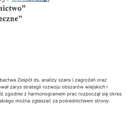
actwa Zespół ds. analizy szans i zagrożeń oraz
ł zarys strategii rozwoju obszarów wiejskich i
, iż zgodnie z harmonogramem prac rozpoczął się okres
rskiego można zgłaszać za pośrednictwem strony: