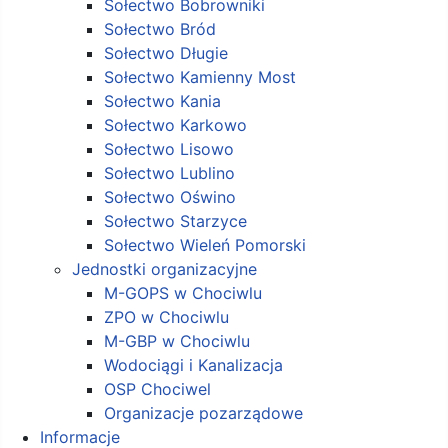
Sołectwo Bobrowniki
Sołectwo Bród
Sołectwo Długie
Sołectwo Kamienny Most
Sołectwo Kania
Sołectwo Karkowo
Sołectwo Lisowo
Sołectwo Lublino
Sołectwo Oświno
Sołectwo Starzyce
Sołectwo Wieleń Pomorski
Jednostki organizacyjne
M-GOPS w Chociwlu
ZPO w Chociwlu
M-GBP w Chociwlu
Wodociągi i Kanalizacja
OSP Chociwel
Organizacje pozarządowe
Informacje