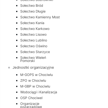
Sołectwo Bród
Sołectwo Długie
Sołectwo Kamienny Most
Sołectwo Kania
Sołectwo Karkowo
Sołectwo Lisowo
Sołectwo Lublino
Sołectwo Oświno
Sołectwo Starzyce
Sołectwo Wieleń
Pomorski
Jednostki organizacyjne
M-GOPS w Chociwlu
ZPO w Chociwlu
M-GBP w Chociwlu
Wodociągi i Kanalizacja
OSP Chociwel
Organizacje
pozarządowe