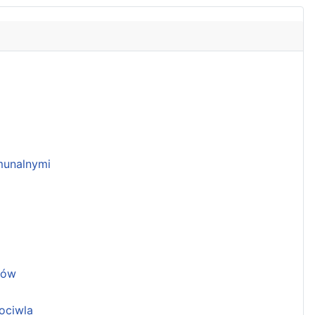
unalnymi
ków
ociwla