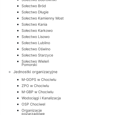
Sołectwo Bród
Sołectwo Długie
Sołectwo Kamienny Most
Sołectwo Kania
Sołectwo Karkowo
Sołectwo Lisowo
Sołectwo Lublino
Sołectwo Oświno
Sołectwo Starzyce
Sołectwo Wieleń
Pomorski
Jednostki organizacyjne
M-GOPS w Chociwlu
ZPO w Chociwlu
M-GBP w Chociwlu
Wodociągi i Kanalizacja
OSP Chociwel
Organizacje
pozarządowe