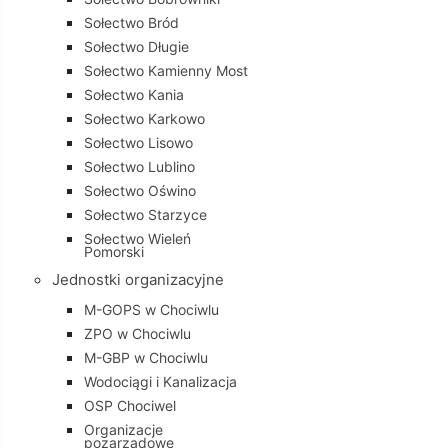
Sołectwo Bród
Sołectwo Długie
Sołectwo Kamienny Most
Sołectwo Kania
Sołectwo Karkowo
Sołectwo Lisowo
Sołectwo Lublino
Sołectwo Oświno
Sołectwo Starzyce
Sołectwo Wieleń
Pomorski
Jednostki organizacyjne
M-GOPS w Chociwlu
ZPO w Chociwlu
M-GBP w Chociwlu
Wodociągi i Kanalizacja
OSP Chociwel
Organizacje
pozarządowe