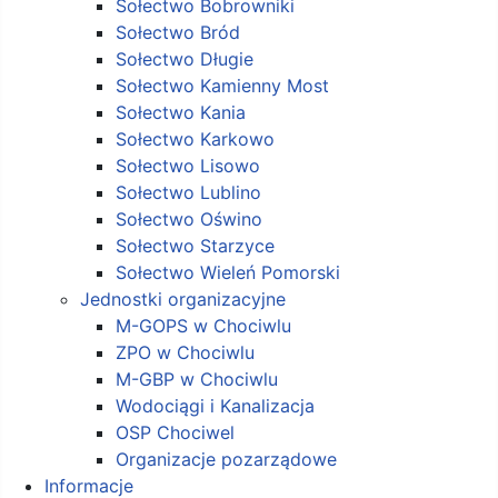
Sołectwo Bobrowniki
Sołectwo Bród
Sołectwo Długie
Sołectwo Kamienny Most
Sołectwo Kania
Sołectwo Karkowo
Sołectwo Lisowo
Sołectwo Lublino
Sołectwo Oświno
Sołectwo Starzyce
Sołectwo Wieleń Pomorski
Jednostki organizacyjne
M-GOPS w Chociwlu
ZPO w Chociwlu
M-GBP w Chociwlu
Wodociągi i Kanalizacja
OSP Chociwel
Organizacje pozarządowe
Informacje