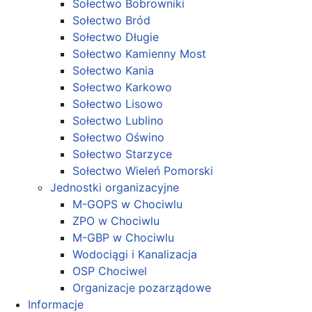
Sołectwo Bobrowniki
Sołectwo Bród
Sołectwo Długie
Sołectwo Kamienny Most
Sołectwo Kania
Sołectwo Karkowo
Sołectwo Lisowo
Sołectwo Lublino
Sołectwo Oświno
Sołectwo Starzyce
Sołectwo Wieleń Pomorski
Jednostki organizacyjne
M-GOPS w Chociwlu
ZPO w Chociwlu
M-GBP w Chociwlu
Wodociągi i Kanalizacja
OSP Chociwel
Organizacje pozarządowe
Informacje