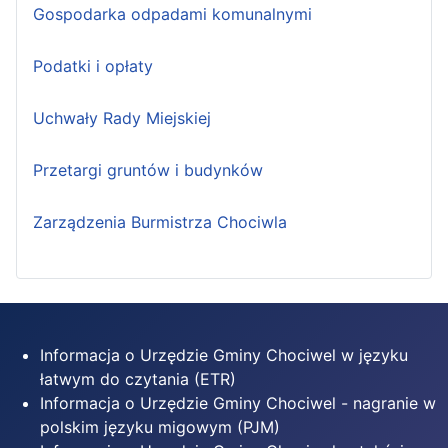
Gospodarka odpadami komunalnymi
Podatki i opłaty
Uchwały Rady Miejskiej
Przetargi gruntów i budynków
Zarządzenia Burmistrza Chociwla
Informacja o Urzędzie Gminy Chociwel w języku
łatwym do czytania (ETR)
Informacja o Urzędzie Gminy Chociwel - nagranie w
polskim języku migowym (PJM)