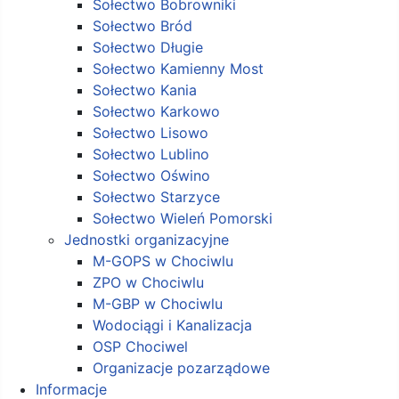
Sołectwo Bobrowniki
Sołectwo Bród
Sołectwo Długie
Sołectwo Kamienny Most
Sołectwo Kania
Sołectwo Karkowo
Sołectwo Lisowo
Sołectwo Lublino
Sołectwo Oświno
Sołectwo Starzyce
Sołectwo Wieleń Pomorski
Jednostki organizacyjne
M-GOPS w Chociwlu
ZPO w Chociwlu
M-GBP w Chociwlu
Wodociągi i Kanalizacja
OSP Chociwel
Organizacje pozarządowe
Informacje