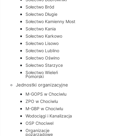
Sołectwo Bród
Sołectwo Długie
Sołectwo Kamienny Most
Sołectwo Kania
Sołectwo Karkowo
Sołectwo Lisowo
Sołectwo Lublino
Sołectwo Oświno
Sołectwo Starzyce
Sołectwo Wieleń
Pomorski
Jednostki organizacyjne
M-GOPS w Chociwlu
ZPO w Chociwlu
M-GBP w Chociwlu
Wodociągi i Kanalizacja
OSP Chociwel
Organizacje
pozarządowe