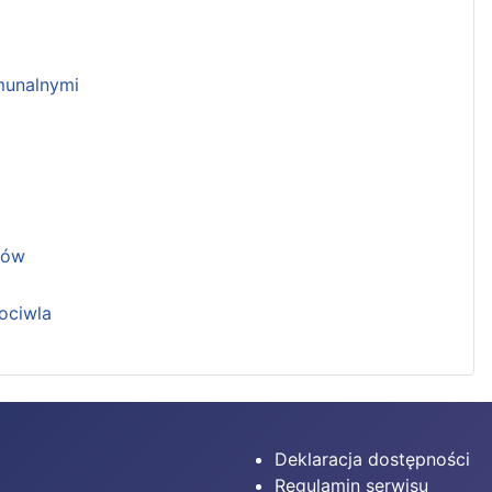
unalnymi
ków
ociwla
Deklaracja dostępności
Regulamin serwisu