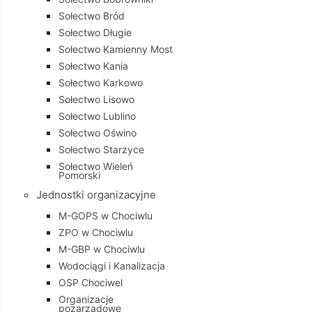
Sołectwo Bród
Sołectwo Długie
Sołectwo Kamienny Most
Sołectwo Kania
Sołectwo Karkowo
Sołectwo Lisowo
Sołectwo Lublino
Sołectwo Oświno
Sołectwo Starzyce
Sołectwo Wieleń
Pomorski
Jednostki organizacyjne
M-GOPS w Chociwlu
ZPO w Chociwlu
M-GBP w Chociwlu
Wodociągi i Kanalizacja
OSP Chociwel
Organizacje
pozarządowe