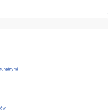
unalnymi
ków