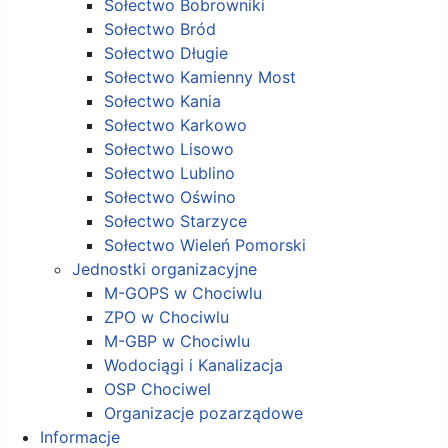
Sołectwo Bobrowniki
Sołectwo Bród
Sołectwo Długie
Sołectwo Kamienny Most
Sołectwo Kania
Sołectwo Karkowo
Sołectwo Lisowo
Sołectwo Lublino
Sołectwo Oświno
Sołectwo Starzyce
Sołectwo Wieleń Pomorski
Jednostki organizacyjne
M-GOPS w Chociwlu
ZPO w Chociwlu
M-GBP w Chociwlu
Wodociągi i Kanalizacja
OSP Chociwel
Organizacje pozarządowe
Informacje