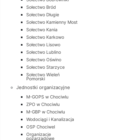
Sołectwo Bród
Sołectwo Długie
Sołectwo Kamienny Most
Sołectwo Kania
Sołectwo Karkowo
Sołectwo Lisowo
Sołectwo Lublino
Sołectwo Oświno
Sołectwo Starzyce
Sołectwo Wieleń
Pomorski
Jednostki organizacyjne
M-GOPS w Chociwlu
ZPO w Chociwlu
M-GBP w Chociwlu
Wodociągi i Kanalizacja
OSP Chociwel
Organizacje
pozarządowe