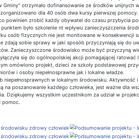
ców Gminy" otrzymało dofinansowanie ze środków unijnych
zorganizowano dla 40 osób dwa kursy pierwszej pomocy. 
o powinien zrobić każdy obywatel do czasu przybycia po
punktem było szkolenie nt wpływu zanieczyszczenia środ
ku osób fizycznych nie jest monitowane w konsekwencji są
e zdają sobie sprawy w jaki sposób przyczyniają się do 
kańców. Zanieczyszczone środowisko może być przyczyną wi
yłączyła się do ogólnopolskiej akcji pomagającej ratować 
ym omówiono projekt, dzieci ze szkoły podstawowej przy
orów i osoby niepełnosprawne jak i lokalne władze.
 niepełnosprawnych w lokalnym środowisku. Aktywność i 
dzieją na poszanowanie każdego człowieka, jest ważne dla w
a. Dziękujemy wszystkim uczestnikom za udział w projekc
i pomoc.