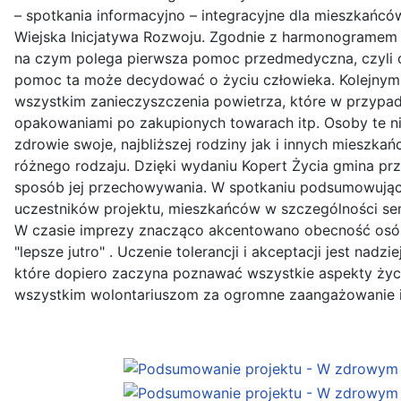
– spotkania informacyjno – integracyjne dla mieszkań
Wiejska Inicjatywa Rozwoju. Zgodnie z harmonogramem 
na czym polega pierwsza pomoc przedmedyczna, czyli c
pomoc ta może decydować o życiu człowieka. Kolejnym 
wszystkim zanieczyszczenia powietrza, które w przypad
opakowaniami po zakupionych towarach itp. Osoby te ni
zdrowie swoje, najbliższej rodziny jak i innych miesz
różnego rodzaju. Dzięki wydaniu Kopert Życia gmina prz
sposób jej przechowywania. W spotkaniu podsumowując
uczestników projektu, mieszkańców w szczególności seni
W czasie imprezy znacząco akcentowano obecność osób
"lepsze jutro" . Uczenie tolerancji i akceptacji jest na
które dopiero zaczyna poznawać wszystkie aspekty życi
wszystkim wolontariuszom za ogromne zaangażowanie 