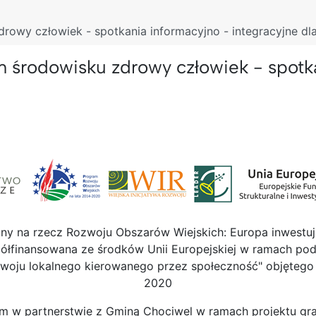
owy człowiek - spotkania informacyjno - integracyjne d
rodowisku zdrowy człowiek - spotkan
lny na rzecz Rozwoju Obszarów Wiejskich: Europa inwestuj
ółfinansowana ze środków Unii Europejskiej w ramach podd
rozwoju lokalnego kierowanego przez społeczność" objęteg
2020
em w partnerstwie z Gminą Chociwel w ramach projektu g