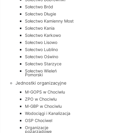
Sołectwo Bród
Sołectwo Długie
Sołectwo Kamienny Most
Sołectwo Kania
Sołectwo Karkowo
Sołectwo Lisowo
Sołectwo Lublino
Sołectwo Oświno
Sołectwo Starzyce
Sołectwo Wieleń
Pomorski
Jednostki organizacyjne
M-GOPS w Chociwlu
ZPO w Chociwlu
M-GBP w Chociwlu
Wodociągi i Kanalizacja
OSP Chociwel
Organizacje
pozarządowe