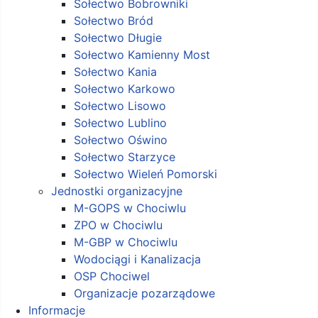
Sołectwo Bobrowniki
Sołectwo Bród
Sołectwo Długie
Sołectwo Kamienny Most
Sołectwo Kania
Sołectwo Karkowo
Sołectwo Lisowo
Sołectwo Lublino
Sołectwo Oświno
Sołectwo Starzyce
Sołectwo Wieleń Pomorski
Jednostki organizacyjne
M-GOPS w Chociwlu
ZPO w Chociwlu
M-GBP w Chociwlu
Wodociągi i Kanalizacja
OSP Chociwel
Organizacje pozarządowe
Informacje