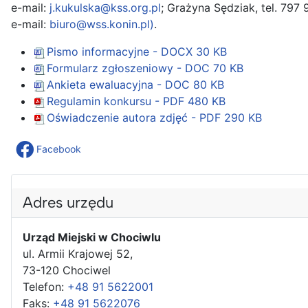
e-mail:
j.kukulska@kss.org.pl
; Grażyna Sędziak, tel. 797 
e-mail:
biuro@wss.konin.pl
)
.
Pismo informacyjne - DOCX
30 KB
Formularz zgłoszeniowy - DOC
70 KB
Ankieta ewaluacyjna - DOC
80 KB
Regulamin konkursu - PDF
480 KB
Oświadczenie autora zdjęć - PDF
290 KB
Facebook
Adres urzędu
Urząd Miejski w Chociwlu
ul. Armii Krajowej 52,
73-120 Chociwel
Telefon:
+48 91 5622001
Faks:
+48 91 5622076