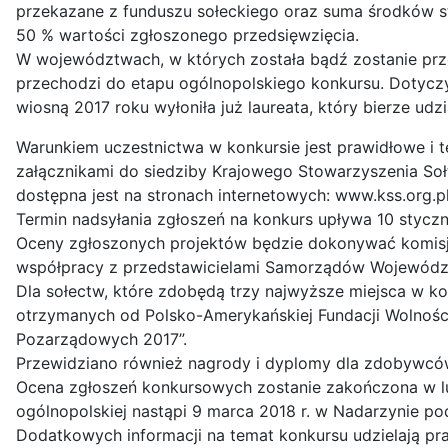
przekazane z funduszu sołeckiego oraz suma środków st
50 % wartości zgłoszonego przedsięwzięcia.
W województwach, w których została bądź zostanie przep
przechodzi do etapu ogólnopolskiego konkursu. Dotycz
wiosną 2017 roku wyłoniła już laureata, który bierze udzi
Warunkiem uczestnictwa w konkursie jest prawidłowe i 
załącznikami do siedziby Krajowego Stowarzyszenia Sołt
dostępna jest na stronach internetowych: www.kss.org
Termin nadsyłania zgłoszeń na konkurs upływa 10 styczn
Oceny zgłoszonych projektów będzie dokonywać komisja
współpracy z przedstawicielami Samorządów Województw,
Dla sołectw, które zdobędą trzy najwyższe miejsca w k
otrzymanych od Polsko-Amerykańskiej Fundacji Wolności
Pozarządowych 2017”.
Przewidziano również nagrody i dyplomy dla zdobywców
Ocena zgłoszeń konkursowych zostanie zakończona w lu
ogólnopolskiej nastąpi 9 marca 2018 r. w Nadarzynie p
Dodatkowych informacji na temat konkursu udzielają pr