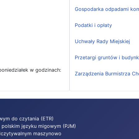
Gospodarka odpadami kom
Podatki i opłaty
Uchwały Rady Miejskiej
Przetargi gruntów i budyn
poniedziałek w godzinach:
Zarządzenia Burmistrza Ch
twym do czytania (ETR)
w polskim języku migowym (PJM)
 odczytywalnym maszynowo