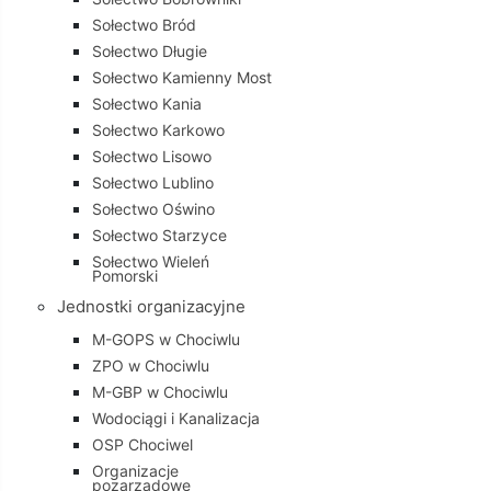
Sołectwo Bród
Sołectwo Długie
Sołectwo Kamienny Most
Sołectwo Kania
Sołectwo Karkowo
Sołectwo Lisowo
Sołectwo Lublino
Sołectwo Oświno
Sołectwo Starzyce
Sołectwo Wieleń
Pomorski
Jednostki organizacyjne
M-GOPS w Chociwlu
ZPO w Chociwlu
M-GBP w Chociwlu
Wodociągi i Kanalizacja
OSP Chociwel
Organizacje
pozarządowe