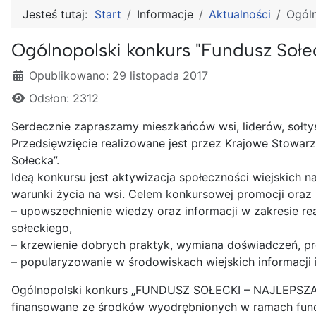
Jesteś tutaj:
Start
Informacje
Aktualności
Ogóln
Ogólnopolski konkurs "Fundusz Sołec
Szczegóły
Opublikowano: 29 listopada 2017
Odsłon: 2312
Serdecznie zapraszamy mieszkańców wsi, liderów, sołtys
Przedsięwzięcie realizowane jest przez Krajowe Stowar
Sołecka”.
Ideą konkursu jest aktywizacja społeczności wiejskich 
warunki życia na wsi. Celem konkursowej promocji oraz 
– upowszechnienie wiedzy oraz informacji w zakresie re
sołeckiego,
– krzewienie dobrych praktyk, wymiana doświadczeń, pr
– popularyzowanie w środowiskach wiejskich informacji 
Ogólnopolski konkurs „FUNDUSZ SOŁECKI – NAJLEPSZA IN
finansowane ze środków wyodrębnionych w ramach fundus