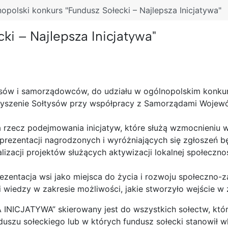
opolski konkurs "Fundusz Sołecki – Najlepsza Inicjatywa"
ki – Najlepsza Inicjatywa"
ów i samorządowców, do udziału w ogólnopolskim konkursie
zyszenie Sołtysów przy współpracy z Samorządami Wojewód
na rzecz podejmowania inicjatyw, które służą wzmocnieniu
prezentacji nagrodzonych i wyróżniających się zgłoszeń bę
alizacji projektów służących aktywizacji lokalnej społecz
ezentacja wsi jako miejsca do życia i rozwoju społeczno
i wiedzy w zakresie możliwości, jakie stworzyło wejście w
ICJATYWA” skierowany jest do wszystkich sołectw, które 
zu sołeckiego lub w których fundusz sołecki stanowił wkł