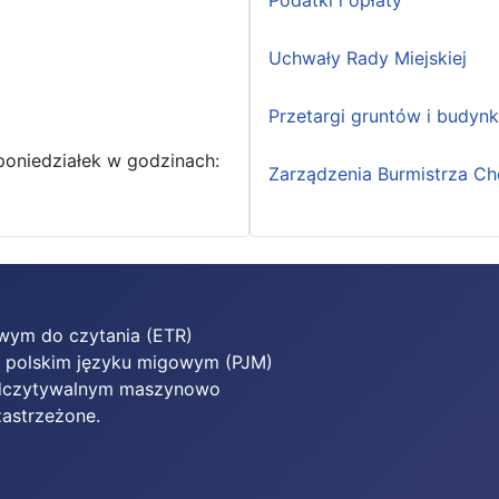
Podatki i opłaty
Uchwały Rady Miejskiej
Przetargi gruntów i budyn
poniedziałek w godzinach:
Zarządzenia Burmistrza Ch
twym do czytania (ETR)
w polskim języku migowym (PJM)
 odczytywalnym maszynowo
zastrzeżone.