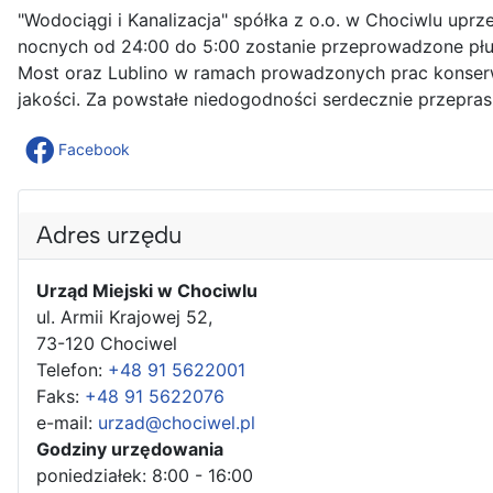
"Wodociągi i Kanalizacja" spółka z o.o. w Chociwlu upr
nocnych od 24:00 do 5:00 zostanie przeprowadzone płuk
Most oraz Lublino w ramach prowadzonych prac konserw
jakości. Za powstałe niedogodności serdecznie przepra
Facebook
Adres urzędu
Urząd Miejski w Chociwlu
ul. Armii Krajowej 52,
73-120 Chociwel
Telefon:
+48 91 5622001
Faks:
+48 91 5622076
e-mail:
urzad@chociwel.pl
Godziny urzędowania
poniedziałek: 8:00 - 16:00