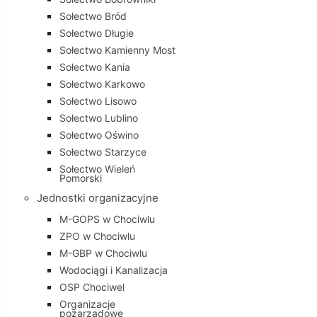
Sołectwo Bród
Sołectwo Długie
Sołectwo Kamienny Most
Sołectwo Kania
Sołectwo Karkowo
Sołectwo Lisowo
Sołectwo Lublino
Sołectwo Oświno
Sołectwo Starzyce
Sołectwo Wieleń
Pomorski
Jednostki organizacyjne
M-GOPS w Chociwlu
ZPO w Chociwlu
M-GBP w Chociwlu
Wodociągi i Kanalizacja
OSP Chociwel
Organizacje
pozarządowe