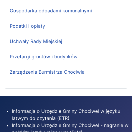
Gospodarka odpadami komunalnymi
Podatki i opłaty
Uchwały Rady Miejskiej
Przetargi gruntów i budynków
Zarządzenia Burmistrza Chociwla
Informacja o Urzędzie Gminy Chociwel w języku
łatwym do czytania (ETR)
Informacja o Urzędzie Gminy Chociwel - nagranie w