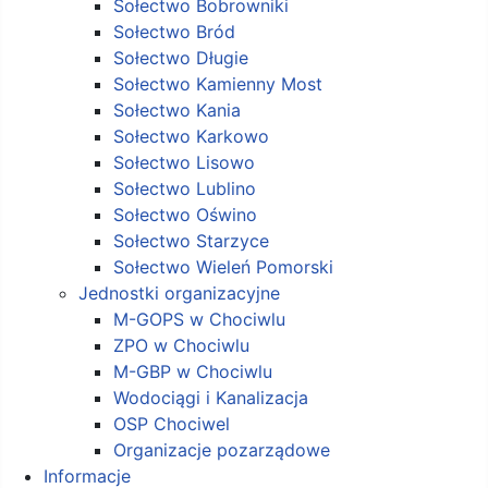
Sołectwo Bobrowniki
Sołectwo Bród
Sołectwo Długie
Sołectwo Kamienny Most
Sołectwo Kania
Sołectwo Karkowo
Sołectwo Lisowo
Sołectwo Lublino
Sołectwo Oświno
Sołectwo Starzyce
Sołectwo Wieleń Pomorski
Jednostki organizacyjne
M-GOPS w Chociwlu
ZPO w Chociwlu
M-GBP w Chociwlu
Wodociągi i Kanalizacja
OSP Chociwel
Organizacje pozarządowe
Informacje