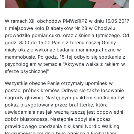
W ramach XIII obchodów PMWzRiPZ w dniu 16.05.2017
r. miejscowe Koło Diabetyków Nr 28 w Chociwlu
prowadziło pomiar cukru oraz ciśnienia tętniczego. Od
godz. 8:00 do 15:00 Panie z terenu naszej Gminy
miały okazję wykonać badania mammograficzne w
mammobusie. Po godz. 15-tej odbyło się spotkanie z
psychologiem w temacie "Aktywna walka z rakiem w
sferze psychicznej".
Wszystkie obecne Panie otrzymały upominek w
postaci próbek kremów. Odbyło się także losowanie
nagrody głównej. Następnym punktem spotkania był
pokaz przygotowany przez brafitterkę, która
uświadamiała nas jak ważną rzeczą jest odpowiedni
dobór biustonosza. Następnie odbył sie pokaz
prawidłowego chodzenia z kijkami Nordic Walking.
Podsumowaniem dnia było ognisko z kiełbaskami.