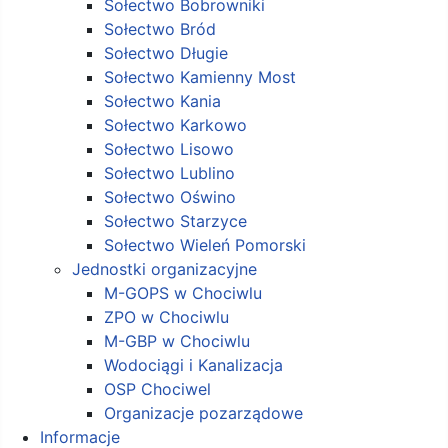
Sołectwo Bobrowniki
Sołectwo Bród
Sołectwo Długie
Sołectwo Kamienny Most
Sołectwo Kania
Sołectwo Karkowo
Sołectwo Lisowo
Sołectwo Lublino
Sołectwo Oświno
Sołectwo Starzyce
Sołectwo Wieleń Pomorski
Jednostki organizacyjne
M-GOPS w Chociwlu
ZPO w Chociwlu
M-GBP w Chociwlu
Wodociągi i Kanalizacja
OSP Chociwel
Organizacje pozarządowe
Informacje