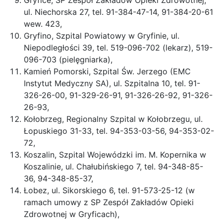
Gryfice, SP Zespół Zakładów Opieki Zdrowotnej,
ul. Niechorska 27, tel. 91-384-47-14, 91-384-20-61
wew. 423,
Gryfino, Szpital Powiatowy w Gryfinie, ul.
Niepodległości 39, tel. 519-096-702 (lekarz), 519-
096-703 (pielęgniarka),
Kamień Pomorski, Szpital Św. Jerzego (EMC
Instytut Medyczny SA), ul. Szpitalna 10, tel. 91-
326-26-00, 91-329-26-91, 91-326-26-92, 91-326-
26-93,
Kołobrzeg, Regionalny Szpital w Kołobrzegu, ul.
Łopuskiego 31-33, tel. 94-353-03-56, 94-353-02-
72,
Koszalin, Szpital Wojewódzki im. M. Kopernika w
Koszalinie, ul. Chałubińskiego 7, tel. 94-348-85-
36, 94-348-85-37,
Łobez, ul. Sikorskiego 6, tel. 91-573-25-12 (w
ramach umowy z SP Zespół Zakładów Opieki
Zdrowotnej w Gryficach),