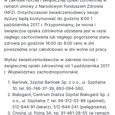
w zakresie nocnej i świątecznej opieki zdrowotnej w
ramach umowy z Narodowym Funduszem Zdrowia
(NFZ). Dotychczasowi świadczeniodawcy swoje
dyżury będą kontynuować do godziny 8:00 1
października 2017 r. Przypominamy, że nocna i
świąteczna opieka zdrowotna udzielana jest w razie
nagłego zachorowania lub nagłego pogorszenia stanu
zdrowia po godzinie 18:00 do 8:00 rano w dni
powszednie oraz całodobowo w dni wolne od pracy.
Wykaz świadczeniodawców w zakresie nocnej i
świątecznej opieki zdrowotnej od 1 października 2017
r. Województwo zachodniopomorskie:
Barlinek, Szpital Barlinek Sp. z o.o., ul. Szpitalna
10, tel. 95-746-37-39, 693-094-560,
Białogard, Centrum Dializa Szpital Białogard Sp. z
o.o., ul. Szpitalna 7, tel. 94-312-02-88 (gabinet),
512-644-91 (lekarz), 512-644-241 (pielęgniarka),
Chojna, ul. Polna 3A, tel. 91-461-28-55 (w ramach