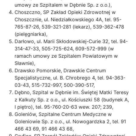
umowy ze Szpitalem w Dębnie Sp. z o.o.),
Choszczno, SP Zakład Opieki Zdrowotnej w
Choszcznie, ul. Niedziałkowskiego 4A, tel. 95-
765-87-26, 539-321-281 (lekarz), 539-362-478
(pielęgniarka),
Darłowo, ul. Marii Skłodowskiej-Curie 32, tel. 94-
314-47-33, 505-725-624, 609-572-999 (w
ramach umowy ze Szpitalem Powiatowym w
Sławnie),
Drawsko Pomorskie, Drawskie Centrum
Specjalistyczne, ul. B. Chrobrego 4, tel. 94-363-
03-43, 515-732-997, 500-390-517,
Dębno, Szpital w Dębnie im. Świętej Matki Teresy
z Kalkuty Sp. z o.o., ul. Kościuszki 58 (budynek A,
I piętro), tel. 95-760-20-63 wew. 207; 239,
Goleniów, Szpitalne Centrum Medyczne w
Goleniowie Sp. z o.o., ul. Nowogardzka 2, tel. 91
466 43 69, 91 466 43 68,