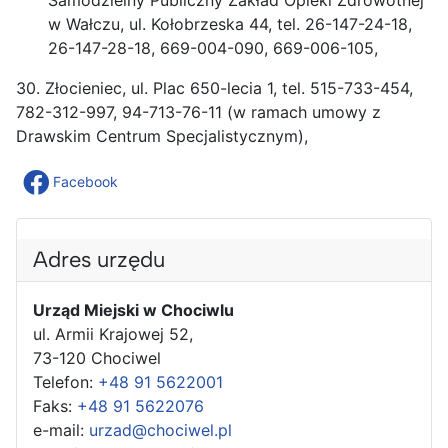
Samodzielny Publiczny Zakład Opieki Zdrowotnej
w Wałczu, ul. Kołobrzeska 44, tel. 26-147-24-18,
26-147-28-18, 669-004-090, 669-006-105,
30. Złocieniec, ul. Plac 650-lecia 1, tel. 515-733-454,
782-312-997, 94-713-76-11 (w ramach umowy z
Drawskim Centrum Specjalistycznym),
Facebook
Adres urzędu
Urząd Miejski w Chociwlu
ul. Armii Krajowej 52,
73-120 Chociwel
Telefon:
+48 91 5622001
Faks:
+48 91 5622076
e-mail:
urzad@chociwel.pl