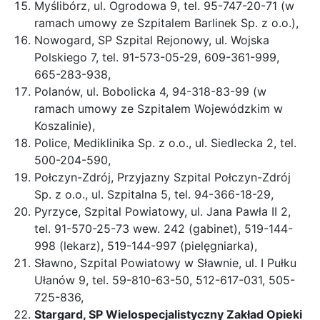
Myślibórz, ul. Ogrodowa 9, tel. 95-747-20-71 (w
ramach umowy ze Szpitalem Barlinek Sp. z o.o.),
Nowogard, SP Szpital Rejonowy, ul. Wojska
Polskiego 7, tel. 91-573-05-29, 609-361-999,
665-283-938,
Polanów, ul. Bobolicka 4, 94-318-83-99 (w
ramach umowy ze Szpitalem Wojewódzkim w
Koszalinie),
Police, Mediklinika Sp. z o.o., ul. Siedlecka 2, tel.
500-204-590,
Połczyn-Zdrój, Przyjazny Szpital Połczyn-Zdrój
Sp. z o.o., ul. Szpitalna 5, tel. 94-366-18-29,
Pyrzyce, Szpital Powiatowy, ul. Jana Pawła II 2,
tel. 91-570-25-73 wew. 242 (gabinet), 519-144-
998 (lekarz), 519-144-997 (pielęgniarka),
Sławno, Szpital Powiatowy w Sławnie, ul. I Pułku
Ułanów 9, tel. 59-810-63-50, 512-617-031, 505-
725-836,
Stargard, SP Wielospecjalistyczny Zakład Opieki