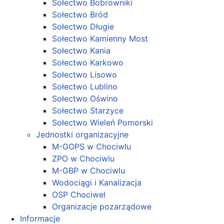
Sołectwo Bobrowniki
Sołectwo Bród
Sołectwo Długie
Sołectwo Kamienny Most
Sołectwo Kania
Sołectwo Karkowo
Sołectwo Lisowo
Sołectwo Lublino
Sołectwo Oświno
Sołectwo Starzyce
Sołectwo Wieleń Pomorski
Jednostki organizacyjne
M-GOPS w Chociwlu
ZPO w Chociwlu
M-GBP w Chociwlu
Wodociągi i Kanalizacja
OSP Chociwel
Organizacje pozarządowe
Informacje