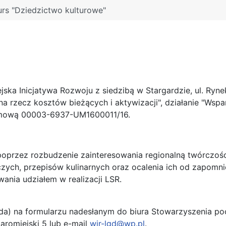
rs "Dziedzictwo kulturowe"
ska Inicjatywa Rozwoju z siedzibą w Stargardzie, ul. Ryne
a rzecz kosztów bieżących i aktywizacji", działanie "Wsp
umową 00003-6937-UM1600011/16.
oprzez rozbudzenie zainteresowania regionalną twórczością
zych, przepisów kulinarnych oraz ocalenia ich od zapomni
ania udziałem w realizacji LSR.
da) na formularzu nadesłanym do biura Stowarzyszenia poc
taromiejski 5 lub e-mail
wir-lgd@wp.pl
.