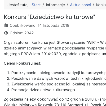
Jesteś tutaj:
Start
Informacje
Aktualności
Konku
Konkurs "Dziedzictwo kulturowe"
Szczegóły
Opublikowano: 14 listopada 2018
Odsłon: 2342
Organizatorem konkursu jest Stowarzyszenie "WIR" - Wiej
działao animacyjnych w ramach poddziałania "Wsparcie n
objętego PROW lata 2014-2020, zgodnie z podpisaną 
Celem konkursu jest:
Podtrzymanie i pielęgnowanie tradycji kulturowych p
Poszukiwanie dawnych wzorów, technik rękodzielnic
Zwiększenie wśród społeczności lokalnej zainteresow
Promocja dziedzictwa kulturowego.
Zgłoszenia należy dokonywać do 12 grudnia 2018 r. (śro
Wiejska Inicjatywa Rozwoju 73-110 Stargard, ul. Rynek S