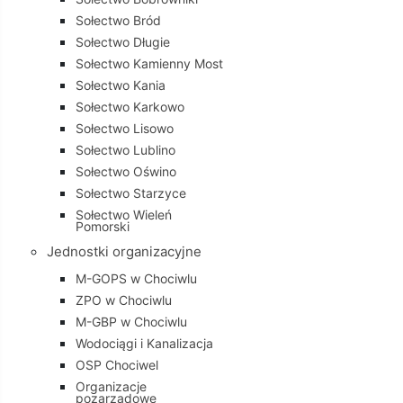
Sołectwo Bród
Sołectwo Długie
Sołectwo Kamienny Most
Sołectwo Kania
Sołectwo Karkowo
Sołectwo Lisowo
Sołectwo Lublino
Sołectwo Oświno
Sołectwo Starzyce
Sołectwo Wieleń
Pomorski
Jednostki organizacyjne
M-GOPS w Chociwlu
ZPO w Chociwlu
M-GBP w Chociwlu
Wodociągi i Kanalizacja
OSP Chociwel
Organizacje
pozarządowe