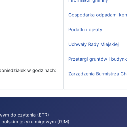
Informator gminny
Gospodarka odpadami kom
Podatki i opłaty
Uchwały Rady Miejskiej
Przetargi gruntów i budyn
poniedziałek w godzinach:
Zarządzenia Burmistrza Ch
twym do czytania (ETR)
w polskim języku migowym (PJM)