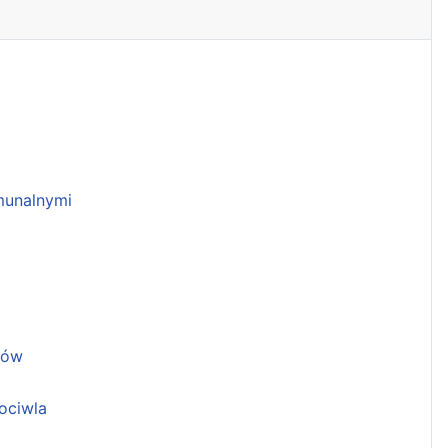
unalnymi
ków
ociwla