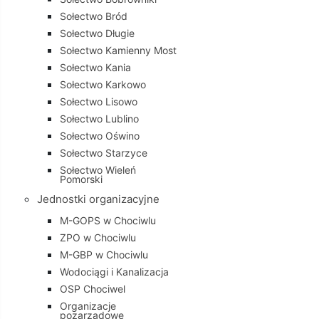
Sołectwo Bród
Sołectwo Długie
Sołectwo Kamienny Most
Sołectwo Kania
Sołectwo Karkowo
Sołectwo Lisowo
Sołectwo Lublino
Sołectwo Oświno
Sołectwo Starzyce
Sołectwo Wieleń
Pomorski
Jednostki organizacyjne
M-GOPS w Chociwlu
ZPO w Chociwlu
M-GBP w Chociwlu
Wodociągi i Kanalizacja
OSP Chociwel
Organizacje
pozarządowe