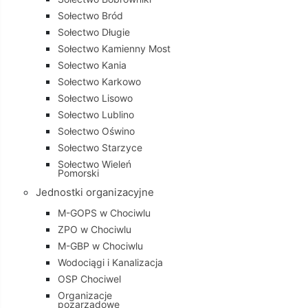
Sołectwo Bród
Sołectwo Długie
Sołectwo Kamienny Most
Sołectwo Kania
Sołectwo Karkowo
Sołectwo Lisowo
Sołectwo Lublino
Sołectwo Oświno
Sołectwo Starzyce
Sołectwo Wieleń
Pomorski
Jednostki organizacyjne
M-GOPS w Chociwlu
ZPO w Chociwlu
M-GBP w Chociwlu
Wodociągi i Kanalizacja
OSP Chociwel
Organizacje
pozarządowe