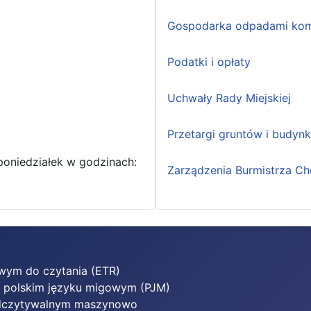
Gospodarka odpadami kom
Podatki i opłaty
Uchwały Rady Miejskiej
Przetargi gruntów i budyn
poniedziałek w godzinach:
Zarządzenia Burmistrza Ch
twym do czytania (ETR)
w polskim języku migowym (PJM)
 odczytywalnym maszynowo