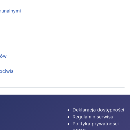
unalnymi
ków
ociwla
Deklaracja dostępności
Regulamin serwisu
Polityka prywatności