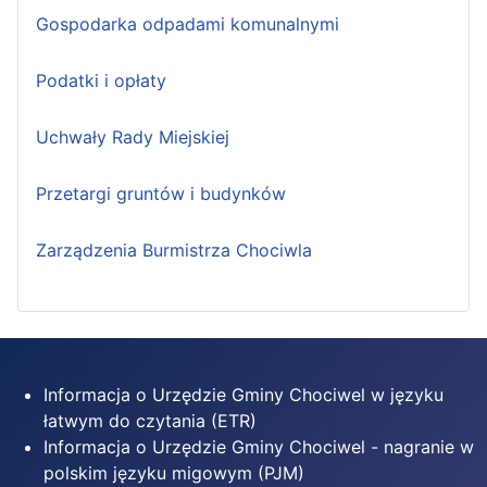
Gospodarka odpadami komunalnymi
Podatki i opłaty
Uchwały Rady Miejskiej
Przetargi gruntów i budynków
Zarządzenia Burmistrza Chociwla
Informacja o Urzędzie Gminy Chociwel w języku
łatwym do czytania (ETR)
Informacja o Urzędzie Gminy Chociwel - nagranie w
polskim języku migowym (PJM)