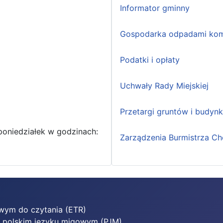
Informator gminny
Gospodarka odpadami kom
Podatki i opłaty
Uchwały Rady Miejskiej
Przetargi gruntów i budyn
poniedziałek w godzinach:
Zarządzenia Burmistrza Ch
twym do czytania (ETR)
w polskim języku migowym (PJM)