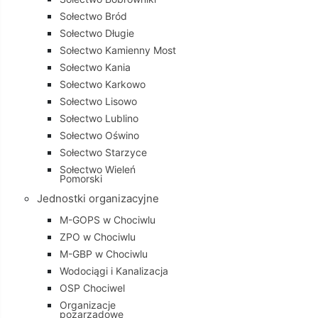
Sołectwo Bród
Sołectwo Długie
Sołectwo Kamienny Most
Sołectwo Kania
Sołectwo Karkowo
Sołectwo Lisowo
Sołectwo Lublino
Sołectwo Oświno
Sołectwo Starzyce
Sołectwo Wieleń
Pomorski
Jednostki organizacyjne
M-GOPS w Chociwlu
ZPO w Chociwlu
M-GBP w Chociwlu
Wodociągi i Kanalizacja
OSP Chociwel
Organizacje
pozarządowe