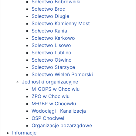
Sołectwo Bobrowniki
Sołectwo Bród
Sołectwo Długie
Sołectwo Kamienny Most
Sołectwo Kania
Sołectwo Karkowo
Sołectwo Lisowo
Sołectwo Lublino
Sołectwo Oświno
Sołectwo Starzyce
Sołectwo Wieleń Pomorski
Jednostki organizacyjne
M-GOPS w Chociwlu
ZPO w Chociwlu
M-GBP w Chociwlu
Wodociągi i Kanalizacja
OSP Chociwel
Organizacje pozarządowe
Informacje