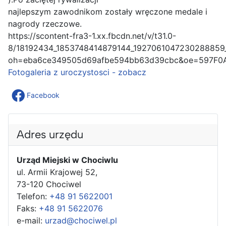
najlepszym zawodnikom zostały wręczone medale i
nagrody rzeczowe.
https://scontent-fra3-1.xx.fbcdn.net/v/t31.0-
8/18192434_1853748414879144_1927061047230288859_
oh=eba6ce349505d69afbe594bb63d39cbc&oe=597F0
Fotogaleria z uroczystosci - zobacz
Facebook
Adres urzędu
Urząd Miejski w Chociwlu
ul. Armii Krajowej 52,
73-120 Chociwel
Telefon:
+48 91 5622001
Faks:
+48 91 5622076
e-mail:
urzad@chociwel.pl