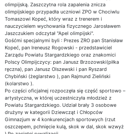
olimpijską. Zaszczytna rola zapalenia znicza
olimpijskiego przypadła uczniowi ZPO w Chociwlu
Tomaszowi Kopeć, który wraz z trenerem i
nauczycielem wychowania fizycznego Jarosławem
Jaszczukiem odczytał "Apel olimpijski".
Gośćmi specjalnymi byli : Prezes ZRO pan Stanisław
Kopeć, pan Ireneusz Rogowski - przedstawiciel
Zarządu Powiatu Stargardzkiego oraz znakomici
Polscy Olimpijczycy: pan Janusz Brzozowski(piłka
ręczna), pan Janusz Olszewski i pan Ryszard
Chybiński (żeglarstwo ), pan Rajmund Zieliński
(kolarstwo ).
Po części oficjalnej rozpoczęła się część sportowo –
artystyczna, w której uczestniczyła młodzież z
Powiatu Stargardzkiego. Udział brały 3 osobowe
drużyny w kategorii Dziewcząt i Chłopców
Gimnazjum w 4 konkurencjach sportowych (rzut
oszczepem, pchnięcie kulą, skok w dal, skok wzwyż
).Po zaciętej rywalizacji