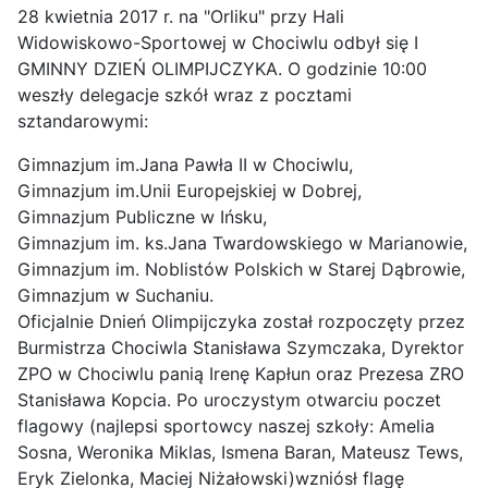
28 kwietnia 2017 r. na "Orliku" przy Hali
Widowiskowo-Sportowej w Chociwlu odbył się I
GMINNY DZIEŃ OLIMPIJCZYKA. O godzinie 10:00
weszły delegacje szkół wraz z pocztami
sztandarowymi:
Gimnazjum im.Jana Pawła II w Chociwlu,
Gimnazjum im.Unii Europejskiej w Dobrej,
Gimnazjum Publiczne w Ińsku,
Gimnazjum im. ks.Jana Twardowskiego w Marianowie,
Gimnazjum im. Noblistów Polskich w Starej Dąbrowie,
Gimnazjum w Suchaniu.
Oficjalnie Dnień Olimpijczyka został rozpoczęty przez
Burmistrza Chociwla Stanisława Szymczaka, Dyrektor
ZPO w Chociwlu panią Irenę Kapłun oraz Prezesa ZRO
Stanisława Kopcia. Po uroczystym otwarciu poczet
flagowy (najlepsi sportowcy naszej szkoły: Amelia
Sosna, Weronika Miklas, Ismena Baran, Mateusz Tews,
Eryk Zielonka, Maciej Niżałowski)wzniósł flagę