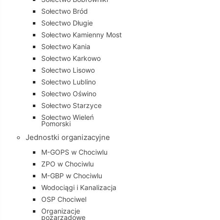
Sołectwo Bród
Sołectwo Długie
Sołectwo Kamienny Most
Sołectwo Kania
Sołectwo Karkowo
Sołectwo Lisowo
Sołectwo Lublino
Sołectwo Oświno
Sołectwo Starzyce
Sołectwo Wieleń
Pomorski
Jednostki organizacyjne
M-GOPS w Chociwlu
ZPO w Chociwlu
M-GBP w Chociwlu
Wodociągi i Kanalizacja
OSP Chociwel
Organizacje
pozarządowe