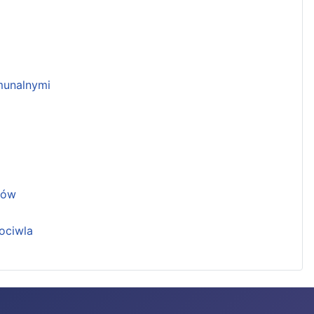
unalnymi
ków
ociwla