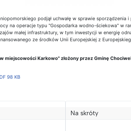
iopomorskiego podjął uchwałę w sprawie sporządzenia i p
omocy na operacje typu "Gospodarka wodno-ściekowa" w ra
ajów małej infrastruktury, w tym inwestycji w energię od
inansowanego ze środków Unii Europejskiej z Europejski
w miejscowości Karkowo" złożony przez Gminę Chociwel z
PDF
98 KB
Na skróty