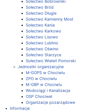
Sołectwo Bobrowniki
Sołectwo Bród
Sołectwo Długie
Sołectwo Kamienny Most
Sołectwo Kania
Sołectwo Karkowo
Sołectwo Lisowo
Sołectwo Lublino
Sołectwo Oświno
Sołectwo Starzyce
Sołectwo Wieleń Pomorski
Jednostki organizacyjne
M-GOPS w Chociwlu
ZPO w Chociwlu
M-GBP w Chociwlu
Wodociągi i Kanalizacja
OSP Chociwel
Organizacje pozarządowe
Informacje