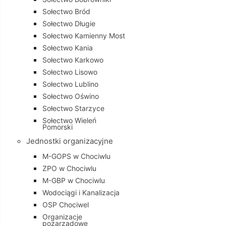
Sołectwo Bród
Sołectwo Długie
Sołectwo Kamienny Most
Sołectwo Kania
Sołectwo Karkowo
Sołectwo Lisowo
Sołectwo Lublino
Sołectwo Oświno
Sołectwo Starzyce
Sołectwo Wieleń
Pomorski
Jednostki organizacyjne
M-GOPS w Chociwlu
ZPO w Chociwlu
M-GBP w Chociwlu
Wodociągi i Kanalizacja
OSP Chociwel
Organizacje
pozarządowe