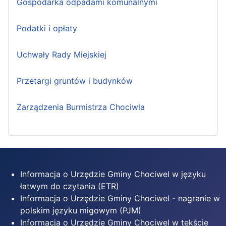
Gospodarka odpadami komunalnymi
Podatki i opłaty
Uchwały Rady Miejskiej
Przetargi gruntów i budynków
Zarządzenia Burmistrza Chociwla
Informacja o Urzędzie Gminy Chociwel w języku
łatwym do czytania (ETR)
Informacja o Urzędzie Gminy Chociwel - nagranie w
polskim języku migowym (PJM)
Informacja o Urzędzie Gminy Chociwel w tekście