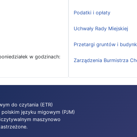
Podatki i opłaty
Uchwały Rady Miejskiej
Przetargi gruntów i budyn
poniedziałek w godzinach:
Zarządzenia Burmistrza Ch
twym do czytania (ETR)
w polskim języku migowym (PJM)
 odczytywalnym maszynowo
zastrzeżone.