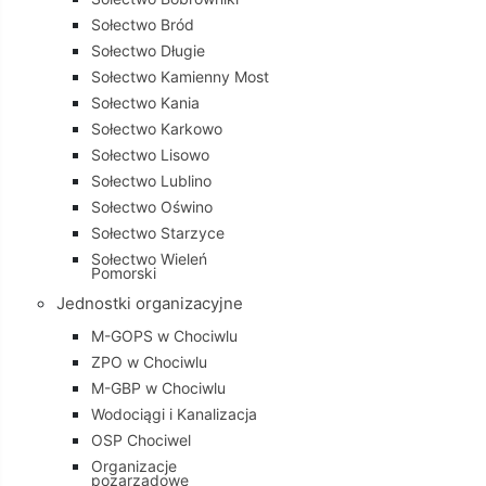
Sołectwo Bród
Sołectwo Długie
Sołectwo Kamienny Most
Sołectwo Kania
Sołectwo Karkowo
Sołectwo Lisowo
Sołectwo Lublino
Sołectwo Oświno
Sołectwo Starzyce
Sołectwo Wieleń
Pomorski
Jednostki organizacyjne
M-GOPS w Chociwlu
ZPO w Chociwlu
M-GBP w Chociwlu
Wodociągi i Kanalizacja
OSP Chociwel
Organizacje
pozarządowe