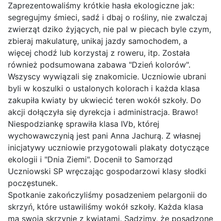
Zaprezentowaliśmy krótkie hasła ekologiczne jak:
segregujmy śmieci, sadź i dbaj o rośliny, nie zwalczaj
zwierząt dziko żyjących, nie pal w piecach byle czym,
zbieraj makulaturę, unikaj jazdy samochodem, a
więcej chodź lub korzystaj z roweru, itp. Została
również podsumowana zabawa "Dzień kolorów".
Wszyscy wywiązali się znakomicie. Uczniowie ubrani
byli w koszulki o ustalonych kolorach i każda klasa
zakupiła kwiaty by ukwiecić teren wokół szkoły. Do
akcji dołączyła się dyrekcja i administracja. Brawo!
Niespodziankę sprawiła klasa IVb, której
wychowawczynią jest pani Anna Jachurą. Z własnej
inicjatywy uczniowie przygotowali plakaty dotyczące
ekologii i "Dnia Ziemi". Docenił to Samorząd
Uczniowski SP wręczając gospodarzowi klasy słodki
poczęstunek.
Spotkanie zakończyliśmy posadzeniem pelargonii do
skrzyń, które ustawiliśmy wokół szkoły. Każda klasa
ma swoją skrzynię z kwiatami. Sądzimy, że posadzone