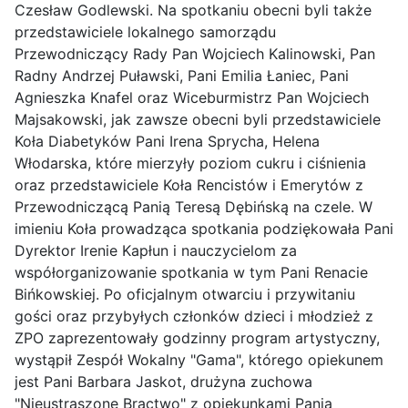
Czesław Godlewski. Na spotkaniu obecni byli także
przedstawiciele lokalnego samorządu
Przewodniczący Rady Pan Wojciech Kalinowski, Pan
Radny Andrzej Puławski, Pani Emilia Łaniec, Pani
Agnieszka Knafel oraz Wiceburmistrz Pan Wojciech
Majsakowski, jak zawsze obecni byli przedstawiciele
Koła Diabetyków Pani Irena Sprycha, Helena
Włodarska, które mierzyły poziom cukru i ciśnienia
oraz przedstawiciele Koła Rencistów i Emerytów z
Przewodniczącą Panią Teresą Dębińską na czele. W
imieniu Koła prowadząca spotkania podziękowała Pani
Dyrektor Irenie Kapłun i nauczycielom za
współorganizowanie spotkania w tym Pani Renacie
Bińkowskiej. Po oficjalnym otwarciu i przywitaniu
gości oraz przybyłych członków dzieci i młodzież z
ZPO zaprezentowały godzinny program artystyczny,
wystąpił Zespół Wokalny "Gama", którego opiekunem
jest Pani Barbara Jaskot, drużyna zuchowa
"Nieustraszone Bractwo" z opiekunkami Panią