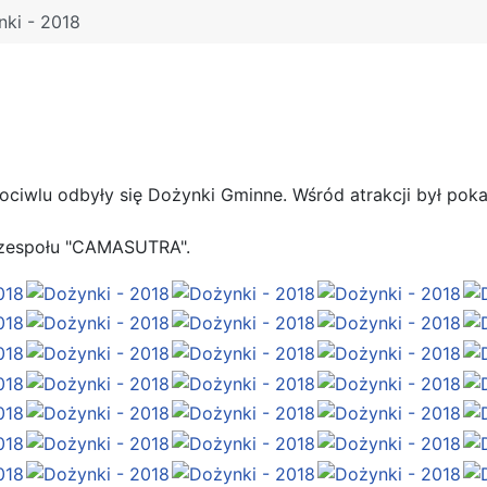
ki - 2018
hociwlu odbyły się Dożynki Gminne. Wśród atrakcji był p
u zespołu "CAMASUTRA".