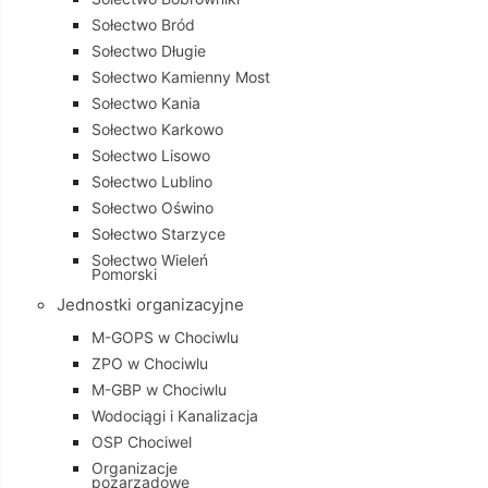
Sołectwo Bród
Sołectwo Długie
Sołectwo Kamienny Most
Sołectwo Kania
Sołectwo Karkowo
Sołectwo Lisowo
Sołectwo Lublino
Sołectwo Oświno
Sołectwo Starzyce
Sołectwo Wieleń
Pomorski
Jednostki organizacyjne
M-GOPS w Chociwlu
ZPO w Chociwlu
M-GBP w Chociwlu
Wodociągi i Kanalizacja
OSP Chociwel
Organizacje
pozarządowe